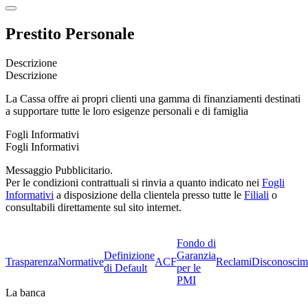
Prestito Personale
Descrizione
Descrizione
La Cassa offre ai propri clienti una gamma di finanziamenti destinati
a supportare tutte le loro esigenze personali e di famiglia
Fogli Informativi
Fogli Informativi
Messaggio Pubblicitario.
Per le condizioni contrattuali si rinvia a quanto indicato nei
Fogli
Informativi
a disposizione della clientela presso tutte le
Filiali
o
consultabili direttamente sul sito internet.
Fondo di
Definizione
Garanzia
Trasparenza
Normative
ACF
Reclami
Disconoscim
di Default
per le
PMI
La banca