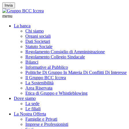
Invia
menu
La banca
Chi siamo
Organi sociali
Dati Societari
Statuto Sociale
Regolamento Consiglio di Amministrazione
Regolamento Collegio Sindacale
Bilanci
Informative al Pubblico
Politiche Di Gruppo In Materia Di Conflitti Di Interesse
Il Gruppo BCC Iccrea
La Sostenibilità
Area Riservata
Etica di Gruppo e Whistleblowing
Dove siamo
La sede
Le filiali
La Nostra Offerta
Famiglie e Privati
Imprese e Professionisti