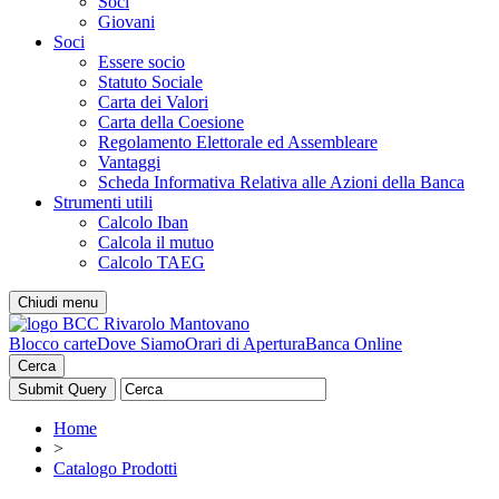
Soci
Giovani
Soci
Essere socio
Statuto Sociale
Carta dei Valori
Carta della Coesione
Regolamento Elettorale ed Assembleare
Vantaggi
Scheda Informativa Relativa alle Azioni della Banca
Strumenti utili
Calcolo Iban
Calcola il mutuo
Calcolo TAEG
Chiudi menu
Blocco carte
Dove Siamo
Orari di Apertura
Banca Online
Cerca
Home
>
Catalogo Prodotti