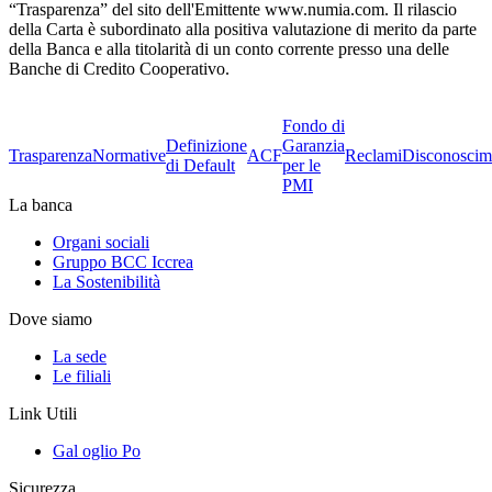
“Trasparenza” del sito dell'Emittente www.numia.com. Il rilascio
della Carta è subordinato alla positiva valutazione di merito da parte
della Banca e alla titolarità di un conto corrente presso una delle
Banche di Credito Cooperativo.
Fondo di
Definizione
Garanzia
Trasparenza
Normative
ACF
Reclami
Disconoscim
di Default
per le
PMI
La banca
Organi sociali
Gruppo BCC Iccrea
La Sostenibilità
Dove siamo
La sede
Le filiali
Link Utili
Gal oglio Po
Sicurezza