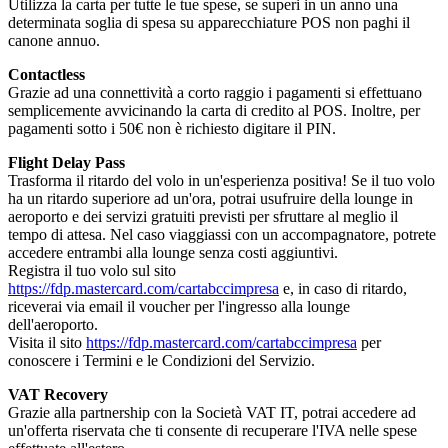
Utilizza la carta per tutte le tue spese, se superi in un anno una
determinata soglia di spesa su apparecchiature POS non paghi il
canone annuo.
Contactless
Grazie ad una connettività a corto raggio i pagamenti si effettuano
semplicemente avvicinando la carta di credito al POS. Inoltre, per
pagamenti sotto i 50€ non è richiesto digitare il PIN.
Flight Delay Pass
Trasforma il ritardo del volo in un'esperienza positiva! Se il tuo volo
ha un ritardo superiore ad un'ora, potrai usufruire della lounge in
aeroporto e dei servizi gratuiti previsti per sfruttare al meglio il
tempo di attesa. Nel caso viaggiassi con un accompagnatore, potrete
accedere entrambi alla lounge senza costi aggiuntivi.
Registra il tuo volo sul sito
https://fdp.mastercard.com/cartabccimpresa
e, in caso di ritardo,
riceverai via email il voucher per l'ingresso alla lounge
dell'aeroporto.
Visita il sito
https://fdp.mastercard.com/cartabccimpresa
per
conoscere i Termini e le Condizioni del Servizio.
VAT Recovery
Grazie alla partnership con la Società VAT IT, potrai accedere ad
un'offerta riservata che ti consente di recuperare l'IVA nelle spese