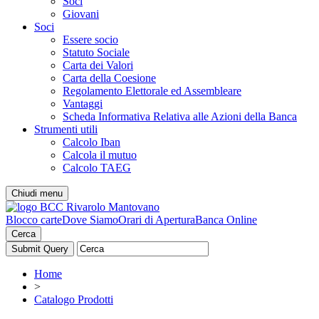
Soci
Giovani
Soci
Essere socio
Statuto Sociale
Carta dei Valori
Carta della Coesione
Regolamento Elettorale ed Assembleare
Vantaggi
Scheda Informativa Relativa alle Azioni della Banca
Strumenti utili
Calcolo Iban
Calcola il mutuo
Calcolo TAEG
Chiudi menu
Blocco carte
Dove Siamo
Orari di Apertura
Banca Online
Cerca
Home
>
Catalogo Prodotti