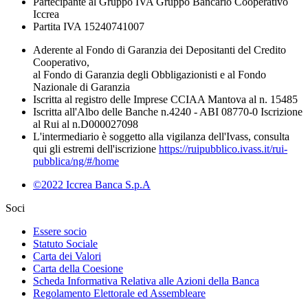
Partecipante al Gruppo IVA Gruppo Bancario Cooperativo
Iccrea
Partita IVA 15240741007
Aderente al Fondo di Garanzia dei Depositanti del Credito
Cooperativo,
al Fondo di Garanzia degli Obbligazionisti e al Fondo
Nazionale di Garanzia
Iscritta al registro delle Imprese CCIAA Mantova al n. 15485
Iscritta all'Albo delle Banche n.4240 - ABI 08770-0 Iscrizione
al Rui al n.D000027098
L'intermediario è soggetto alla vigilanza dell'Ivass, consulta
qui gli estremi dell'iscrizione
https://ruipubblico.ivass.it/rui-
pubblica/ng/#/home
©2022 Iccrea Banca S.p.A
Soci
Essere socio
Statuto Sociale
Carta dei Valori
Carta della Coesione
Scheda Informativa Relativa alle Azioni della Banca
Regolamento Elettorale ed Assembleare