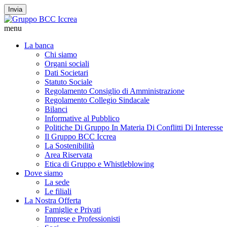
Invia
menu
La banca
Chi siamo
Organi sociali
Dati Societari
Statuto Sociale
Regolamento Consiglio di Amministrazione
Regolamento Collegio Sindacale
Bilanci
Informative al Pubblico
Politiche Di Gruppo In Materia Di Conflitti Di Interesse
Il Gruppo BCC Iccrea
La Sostenibilità
Area Riservata
Etica di Gruppo e Whistleblowing
Dove siamo
La sede
Le filiali
La Nostra Offerta
Famiglie e Privati
Imprese e Professionisti