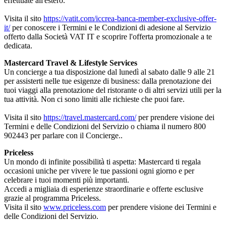
effettuate all'estero.
Visita il sito
https://vatit.com/iccrea-banca-member-exclusive-offer-
it/
per conoscere i Termini e le Condizioni di adesione al Servizio
offerto dalla Società VAT IT e scoprire l'offerta promozionale a te
dedicata.
Mastercard Travel & Lifestyle Services
Un concierge a tua disposizione dal lunedì al sabato dalle 9 alle 21
per assisterti nelle tue esigenze di business: dalla prenotazione dei
tuoi viaggi alla prenotazione del ristorante o di altri servizi utili per la
tua attività. Non ci sono limiti alle richieste che puoi fare.
Visita il sito
https://travel.mastercard.com/
per prendere visione dei
Termini e delle Condizioni del Servizio o chiama il numero 800
902443 per parlare con il Concierge..
Priceless
Un mondo di infinite possibilità ti aspetta: Mastercard ti regala
occasioni uniche per vivere le tue passioni ogni giorno e per
celebrare i tuoi momenti più importanti.
Accedi a migliaia di esperienze straordinarie e offerte esclusive
grazie al programma Priceless.
Visita il sito
www.priceless.com
per prendere visione dei Termini e
delle Condizioni del Servizio.