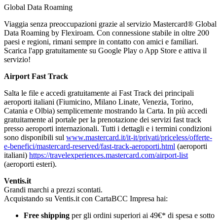
Global Data Roaming
Viaggia senza preoccupazioni grazie al servizio Mastercard® Global
Data Roaming by Flexiroam. Con connessione stabile in oltre 200
paesi e regioni, rimani sempre in contatto con amici e familiari.
Scarica l'app gratuitamente su Google Play o App Store e attiva il
servizio!
Airport Fast Track
Salta le file e accedi gratuitamente ai Fast Track dei principali
aeroporti italiani (Fiumicino, Milano Linate, Venezia, Torino,
Catania e Olbia) semplicemente mostrando la Carta. In più accedi
gratuitamente al portale per la prenotazione dei servizi fast track
presso aeroporti internazionali. Tutti i dettagli e i termini condizioni
sono disponibili sul
www.mastercard.it/it-it/privati/priceless/offerte-
e-benefici/mastercard-reserved/fast-track-aeroporti.html
(aeroporti
italiani)
https://travelexperiences.mastercard.com/airport-list
(aeroporti esteri).
Ventis.it
Grandi marchi a prezzi scontati.
Acquistando su Ventis.it con CartaBCC Impresa hai:
Free shipping
per gli ordini superiori ai 49€* di spesa e sotto