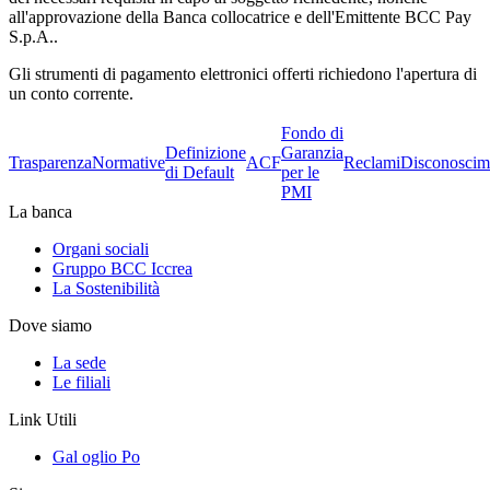
all'approvazione della Banca collocatrice e dell'Emittente BCC Pay
S.p.A..
Gli strumenti di pagamento elettronici offerti richiedono l'apertura di
un conto corrente.
Fondo di
Definizione
Garanzia
Trasparenza
Normative
ACF
Reclami
Disconoscim
di Default
per le
PMI
La banca
Organi sociali
Gruppo BCC Iccrea
La Sostenibilità
Dove siamo
La sede
Le filiali
Link Utili
Gal oglio Po