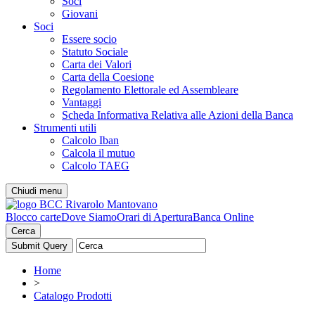
Soci
Giovani
Soci
Essere socio
Statuto Sociale
Carta dei Valori
Carta della Coesione
Regolamento Elettorale ed Assembleare
Vantaggi
Scheda Informativa Relativa alle Azioni della Banca
Strumenti utili
Calcolo Iban
Calcola il mutuo
Calcolo TAEG
Chiudi menu
Blocco carte
Dove Siamo
Orari di Apertura
Banca Online
Cerca
Home
>
Catalogo Prodotti