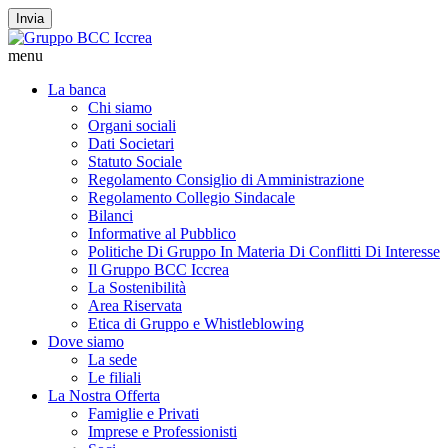
Invia
menu
La banca
Chi siamo
Organi sociali
Dati Societari
Statuto Sociale
Regolamento Consiglio di Amministrazione
Regolamento Collegio Sindacale
Bilanci
Informative al Pubblico
Politiche Di Gruppo In Materia Di Conflitti Di Interesse
Il Gruppo BCC Iccrea
La Sostenibilità
Area Riservata
Etica di Gruppo e Whistleblowing
Dove siamo
La sede
Le filiali
La Nostra Offerta
Famiglie e Privati
Imprese e Professionisti