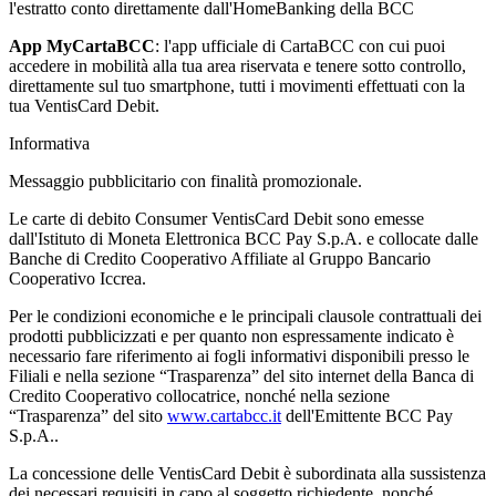
l'estratto conto direttamente dall'HomeBanking della BCC
App MyCartaBCC
: l'app ufficiale di CartaBCC con cui puoi
accedere in mobilità alla tua area riservata e tenere sotto controllo,
direttamente sul tuo smartphone, tutti i movimenti effettuati con la
tua VentisCard Debit.
Informativa
Messaggio pubblicitario con finalità promozionale.
Le carte di debito Consumer VentisCard Debit sono emesse
dall'Istituto di Moneta Elettronica BCC Pay S.p.A. e collocate dalle
Banche di Credito Cooperativo Affiliate al Gruppo Bancario
Cooperativo Iccrea.
Per le condizioni economiche e le principali clausole contrattuali dei
prodotti pubblicizzati e per quanto non espressamente indicato è
necessario fare riferimento ai fogli informativi disponibili presso le
Filiali e nella sezione “Trasparenza” del sito internet della Banca di
Credito Cooperativo collocatrice, nonché nella sezione
“Trasparenza” del sito
www.cartabcc.it
dell'Emittente BCC Pay
S.p.A..
La concessione delle VentisCard Debit è subordinata alla sussistenza
dei necessari requisiti in capo al soggetto richiedente, nonché