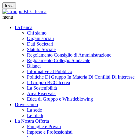
Invia
menu
La banca
Chi siamo
Organi sociali
Dati Societari
Statuto Sociale
Regolamento Consiglio di Amministrazione
Regolamento Collegio Sindacale
Bilanci
Informative al Pubblico
Politiche Di Gruppo In Materia Di Conflitti Di Interesse
Il Gruppo BCC Iccrea
La Sostenibilità
Area Riservata
Etica di Gruppo e Whistleblowing
Dove siamo
La sede
Le filiali
La Nostra Offerta
Famiglie e Privati
Imprese e Professionisti