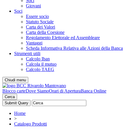
Soci
Giovani
Soci
Essere socio
Statuto Sociale
Carta dei Valori
Carta della Coesione
Regolamento Elettorale ed Assembleare
Vantaggi
Scheda Informativa Relativa alle Azioni della Banca
Strumenti utili
Calcolo Iban
Calcola il mutuo
Calcolo TAEG
Chiudi menu
Blocco carte
Dove Siamo
Orari di Apertura
Banca Online
Cerca
Home
>
Catalogo Prodotti