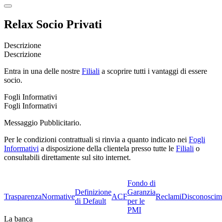
Relax Socio Privati
Descrizione
Descrizione
Entra in una delle nostre
Filiali
a scoprire tutti i vantaggi di essere
socio.
Fogli Informativi
Fogli Informativi
Messaggio Pubblicitario.
Per le condizioni contrattuali si rinvia a quanto indicato nei
Fogli
Informativi
a disposizione della clientela presso tutte le
Filiali
o
consultabili direttamente sul sito internet.
Fondo di
Definizione
Garanzia
Trasparenza
Normative
ACF
Reclami
Disconoscim
di Default
per le
PMI
La banca