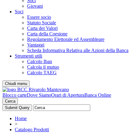
Soci
Giovani
Soci
Essere socio
Statuto Sociale
Carta dei Valori
Carta della Coesione
Regolamento Elettorale ed Assembleare
Vantaggi
Scheda Informativa Relativa alle Azioni della Banca
Strumenti utili
Calcolo Iban
Calcola il mutuo
Calcolo TAEG
Chiudi menu
Blocco carte
Dove Siamo
Orari di Apertura
Banca Online
Cerca
Home
>
Catalogo Prodotti