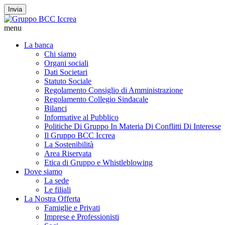
Invia
menu
La banca
Chi siamo
Organi sociali
Dati Societari
Statuto Sociale
Regolamento Consiglio di Amministrazione
Regolamento Collegio Sindacale
Bilanci
Informative al Pubblico
Politiche Di Gruppo In Materia Di Conflitti Di Interesse
Il Gruppo BCC Iccrea
La Sostenibilità
Area Riservata
Etica di Gruppo e Whistleblowing
Dove siamo
La sede
Le filiali
La Nostra Offerta
Famiglie e Privati
Imprese e Professionisti