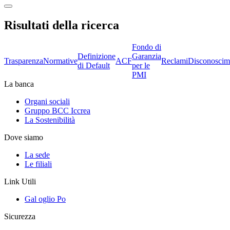
Risultati della ricerca
Fondo di
Definizione
Garanzia
Trasparenza
Normative
ACF
Reclami
Disconoscim
di Default
per le
PMI
La banca
Organi sociali
Gruppo BCC Iccrea
La Sostenibilità
Dove siamo
La sede
Le filiali
Link Utili
Gal oglio Po
Sicurezza