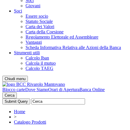
Soci
Giovani
Soci
Essere socio
Statuto Sociale
Carta dei Valori
Carta della Coesione
Regolamento Elettorale ed Assembleare
Vantaggi
Scheda Informativa Relativa alle Azioni della Banca
Strumenti utili
Calcolo Iban
Calcola il mutuo
Calcolo TAEG
Chiudi menu
Blocco carte
Dove Siamo
Orari di Apertura
Banca Online
Cerca
Home
>
Catalogo Prodotti