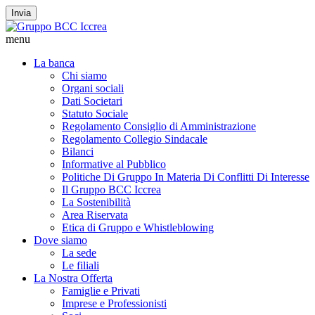
Invia
menu
La banca
Chi siamo
Organi sociali
Dati Societari
Statuto Sociale
Regolamento Consiglio di Amministrazione
Regolamento Collegio Sindacale
Bilanci
Informative al Pubblico
Politiche Di Gruppo In Materia Di Conflitti Di Interesse
Il Gruppo BCC Iccrea
La Sostenibilità
Area Riservata
Etica di Gruppo e Whistleblowing
Dove siamo
La sede
Le filiali
La Nostra Offerta
Famiglie e Privati
Imprese e Professionisti