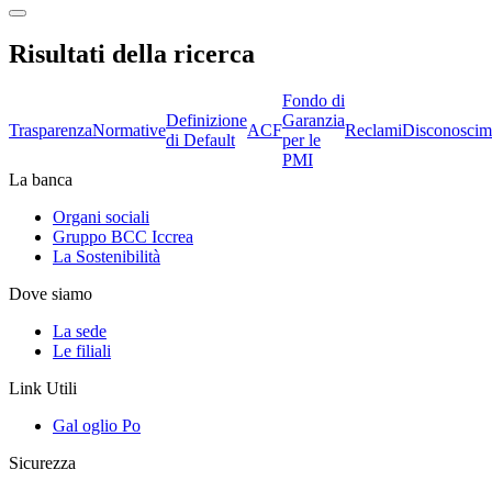
Risultati della ricerca
Fondo di
Definizione
Garanzia
Trasparenza
Normative
ACF
Reclami
Disconoscim
di Default
per le
PMI
La banca
Organi sociali
Gruppo BCC Iccrea
La Sostenibilità
Dove siamo
La sede
Le filiali
Link Utili
Gal oglio Po
Sicurezza