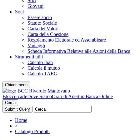
Soci
Giovani
Soci
Essere socio
Statuto Sociale
Carta dei Valori
Carta della Coesione
Regolamento Elettorale ed Assembleare
Vantaggi
Scheda Informativa Relativa alle Azioni della Banca
Strumenti utili
Calcolo Iban
Calcola il mutuo
Calcolo TAEG
Chiudi menu
Blocco carte
Dove Siamo
Orari di Apertura
Banca Online
Cerca
Home
>
Catalogo Prodotti