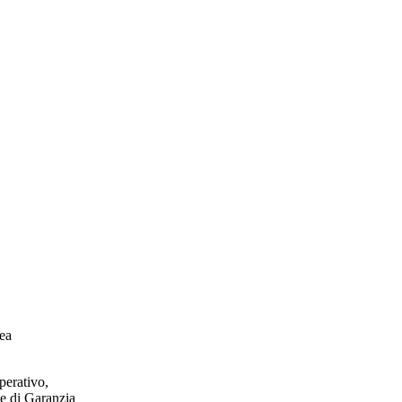
ea
perativo,
le di Garanzia