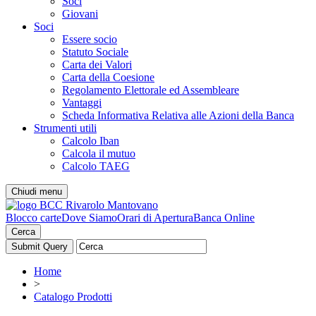
Soci
Giovani
Soci
Essere socio
Statuto Sociale
Carta dei Valori
Carta della Coesione
Regolamento Elettorale ed Assembleare
Vantaggi
Scheda Informativa Relativa alle Azioni della Banca
Strumenti utili
Calcolo Iban
Calcola il mutuo
Calcolo TAEG
Chiudi menu
Blocco carte
Dove Siamo
Orari di Apertura
Banca Online
Cerca
Home
>
Catalogo Prodotti