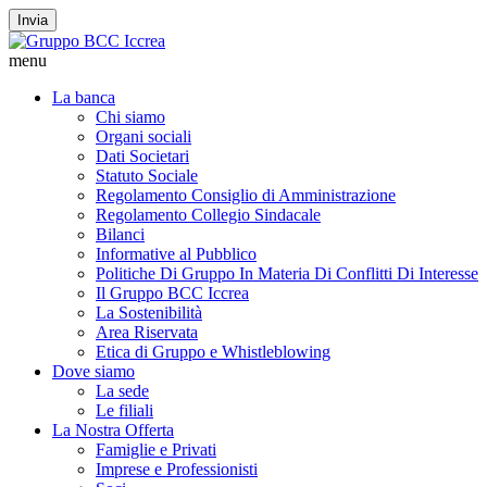
Invia
menu
La banca
Chi siamo
Organi sociali
Dati Societari
Statuto Sociale
Regolamento Consiglio di Amministrazione
Regolamento Collegio Sindacale
Bilanci
Informative al Pubblico
Politiche Di Gruppo In Materia Di Conflitti Di Interesse
Il Gruppo BCC Iccrea
La Sostenibilità
Area Riservata
Etica di Gruppo e Whistleblowing
Dove siamo
La sede
Le filiali
La Nostra Offerta
Famiglie e Privati
Imprese e Professionisti