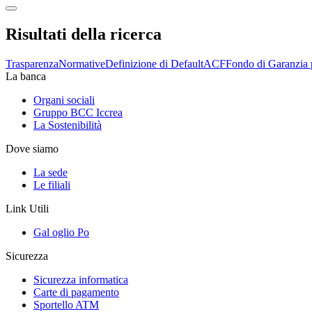
Risultati della ricerca
Trasparenza
Normative
Definizione di Default
ACF
Fondo di Garanzia 
La banca
Organi sociali
Gruppo BCC Iccrea
La Sostenibilità
Dove siamo
La sede
Le filiali
Link Utili
Gal oglio Po
Sicurezza
Sicurezza informatica
Carte di pagamento
Sportello ATM