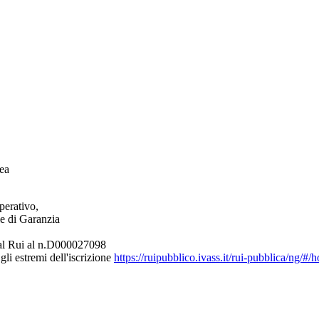
ea
perativo,
le di Garanzia
e al Rui al n.D000027098
gli estremi dell'iscrizione
https://ruipubblico.ivass.it/rui-pubblica/ng/#/