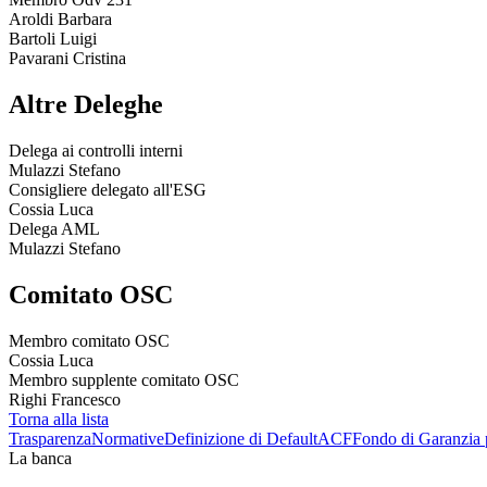
Aroldi Barbara
Bartoli Luigi
Pavarani Cristina
Altre Deleghe
Delega ai controlli interni
Mulazzi Stefano
Consigliere delegato all'ESG
Cossia Luca
Delega AML
Mulazzi Stefano
Comitato OSC
Membro comitato OSC
Cossia Luca
Membro supplente comitato OSC
Righi Francesco
Torna alla lista
Trasparenza
Normative
Definizione di Default
ACF
Fondo di Garanzia 
La banca