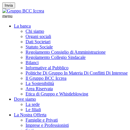
Invia
menu
La banca
Chi siamo
Organi sociali
Dati Societari
Statuto Sociale
Regolamento Consiglio di Amministrazione
Regolamento Collegio Sindacale
Bilanci
Informative al Pubblico
Politiche Di Gruppo In Materia Di Conflitti Di Interesse
Il Gruppo BCC Iccrea
La Sostenibilità
Area Riservata
Etica di Gruppo e Whistleblowing
Dove siamo
La sede
Le filiali
La Nostra Offerta
Famiglie e Privati
Imprese e Professionisti