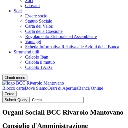
Soci
Giovani
Soci
Essere socio
Statuto Sociale
Carta dei Valori
Carta della Coesione
Regolamento Elettorale ed Assembleare
Vantaggi
Scheda Informativa Relativa alle Azioni della Banca
Strumenti utili
Calcolo Iban
Calcola il mutuo
Calcolo TAEG
Chiudi menu
Blocco carte
Dove Siamo
Orari di Apertura
Banca Online
Cerca
Organi Sociali
BCC Rivarolo Mantovano
Consiglio d'Amministrazione