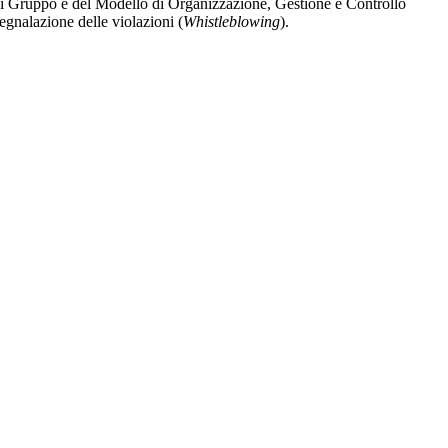
e di Gruppo e del Modello di Organizzazione, Gestione e Controllo
segnalazione delle violazioni (
Whistleblowing
).