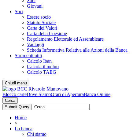
Soci
Giovani
Soci
Essere socio
Statuto Sociale
Carta dei Valori
Carta della Coesione
Regolamento Elettorale ed Assembleare
Vantaggi
Scheda Informativa Relativa alle Azioni della Banca
Strumenti utili
Calcolo Iban
Calcola il mutuo
Calcolo TAEG
Chiudi menu
Blocco carte
Dove Siamo
Orari di Apertura
Banca Online
Cerca
Home
>
La banca
Chi siamo