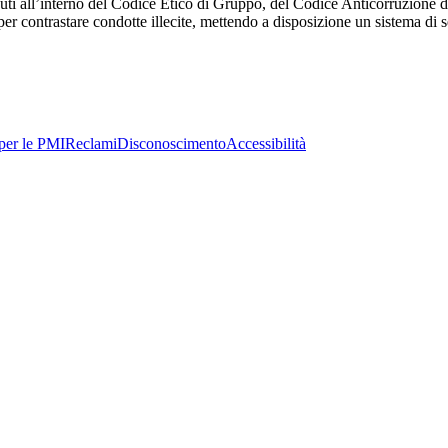
ntenuti all’interno del Codice Etico di Gruppo, del Codice Anticorruzion
per contrastare condotte illecite, mettendo a disposizione un sistema di 
per le PMI
Reclami
Disconoscimento
Accessibilità