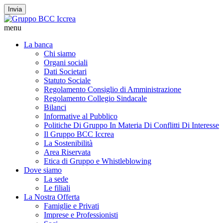
Invia
menu
La banca
Chi siamo
Organi sociali
Dati Societari
Statuto Sociale
Regolamento Consiglio di Amministrazione
Regolamento Collegio Sindacale
Bilanci
Informative al Pubblico
Politiche Di Gruppo In Materia Di Conflitti Di Interesse
Il Gruppo BCC Iccrea
La Sostenibilità
Area Riservata
Etica di Gruppo e Whistleblowing
Dove siamo
La sede
Le filiali
La Nostra Offerta
Famiglie e Privati
Imprese e Professionisti