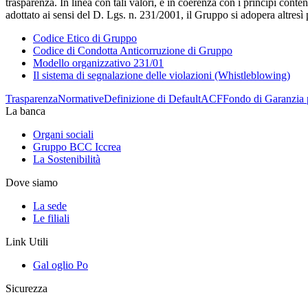
trasparenza. In linea con tali valori, e in coerenza con i principi co
adottato ai sensi del D. Lgs. n. 231/2001, il Gruppo si adopera altresì 
Codice Etico di Gruppo
Codice di Condotta Anticorruzione di Gruppo
Modello organizzativo 231/01
Il sistema di segnalazione delle violazioni (Whistleblowing)
Trasparenza
Normative
Definizione di Default
ACF
Fondo di Garanzia 
La banca
Organi sociali
Gruppo BCC Iccrea
La Sostenibilità
Dove siamo
La sede
Le filiali
Link Utili
Gal oglio Po
Sicurezza