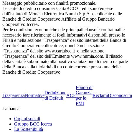
Messaggio pubblicitario con finalità promozionale.
Le carte di credito consumer CartaBCC Credit sono emesse
dall'Istituto di Moneta Elettronica Numia S.p.A. e collocate dalle
Banche di Credito Cooperativo Affiliate al Gruppo Bancario
Cooperativo Iccrea.
Per le condizioni economiche e le principali clausole contrattuali è
necessario fare riferimento ai fogli informativi disponibili presso le
Filiali e nella sezione “Trasparenza” del sito internet della Banca di
Credito Cooperativo collocatrice, nonché nella sezione
“Trasparenza” del sito www.cartabcc.it e nella sezione
“Trasparenza” del sito dell'Emittente www.numia.com. Il rilascio
della Carta è subordinato alla positiva valutazione di merito da parte
della Banca e alla titolarità di un conto corrente presso una delle
Banche di Credito Cooperativo.
Fondo di
Definizione
Garanzia
Trasparenza
Normative
ACF
Reclami
Disconoscim
di Default
per le
PMI
La banca
Organi sociali
Gruppo BCC Iccrea
La Sostenibilità