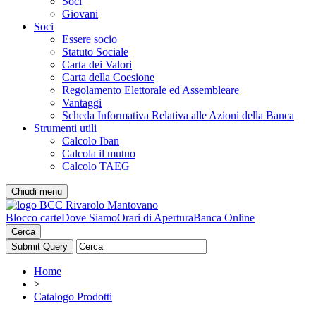
Soci
Giovani
Soci
Essere socio
Statuto Sociale
Carta dei Valori
Carta della Coesione
Regolamento Elettorale ed Assembleare
Vantaggi
Scheda Informativa Relativa alle Azioni della Banca
Strumenti utili
Calcolo Iban
Calcola il mutuo
Calcolo TAEG
Chiudi menu
Blocco carte
Dove Siamo
Orari di Apertura
Banca Online
Cerca
Home
>
Catalogo Prodotti