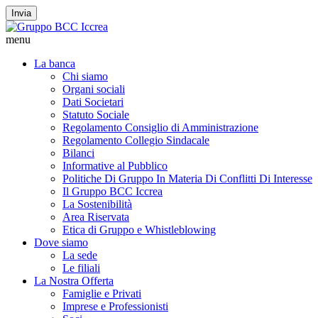
Invia
menu
La banca
Chi siamo
Organi sociali
Dati Societari
Statuto Sociale
Regolamento Consiglio di Amministrazione
Regolamento Collegio Sindacale
Bilanci
Informative al Pubblico
Politiche Di Gruppo In Materia Di Conflitti Di Interesse
Il Gruppo BCC Iccrea
La Sostenibilità
Area Riservata
Etica di Gruppo e Whistleblowing
Dove siamo
La sede
Le filiali
La Nostra Offerta
Famiglie e Privati
Imprese e Professionisti