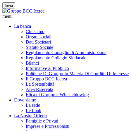
Invia
menu
La banca
Chi siamo
Organi sociali
Dati Societari
Statuto Sociale
Regolamento Consiglio di Amministrazione
Regolamento Collegio Sindacale
Bilanci
Informative al Pubblico
Politiche Di Gruppo In Materia Di Conflitti Di Interesse
Il Gruppo BCC Iccrea
La Sostenibilità
Area Riservata
Etica di Gruppo e Whistleblowing
Dove siamo
La sede
Le filiali
La Nostra Offerta
Famiglie e Privati
Imprese e Professionisti