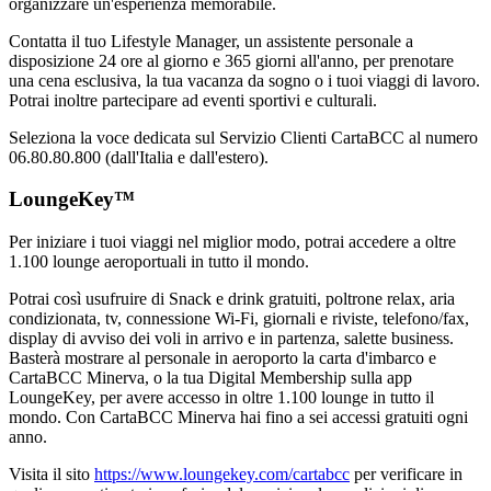
organizzare un'esperienza memorabile.
Contatta il tuo Lifestyle Manager, un assistente personale a
disposizione 24 ore al giorno e 365 giorni all'anno, per prenotare
una cena esclusiva, la tua vacanza da sogno o i tuoi viaggi di lavoro.
Potrai inoltre partecipare ad eventi sportivi e culturali.
Seleziona la voce dedicata sul Servizio Clienti CartaBCC al numero
06.80.80.800 (dall'Italia e dall'estero).
LoungeKey™
Per iniziare i tuoi viaggi nel miglior modo, potrai accedere a oltre
1.100 lounge aeroportuali in tutto il mondo.
Potrai così usufruire di Snack e drink gratuiti, poltrone relax, aria
condizionata, tv, connessione Wi-Fi, giornali e riviste, telefono/fax,
display di avviso dei voli in arrivo e in partenza, salette business.
Basterà mostrare al personale in aeroporto la carta d'imbarco e
CartaBCC Minerva, o la tua Digital Membership sulla app
LoungeKey, per avere accesso in oltre 1.100 lounge in tutto il
mondo. Con CartaBCC Minerva hai fino a sei accessi gratuiti ogni
anno.
Visita il sito
https://www.loungekey.com/cartabcc
per verificare in