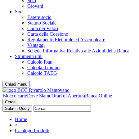
Soci
Giovani
Soci
Essere socio
Statuto Sociale
Carta dei Valori
Carta della Coesione
Regolamento Elettorale ed Assembleare
Vantaggi
Scheda Informativa Relativa alle Azioni della Banca
Strumenti utili
Calcolo Iban
Calcola il mutuo
Calcolo TAEG
Chiudi menu
Blocco carte
Dove Siamo
Orari di Apertura
Banca Online
Cerca
Home
>
Catalogo Prodotti