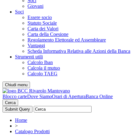
Soci
Giovani
Soci
Essere socio
Statuto Sociale
Carta dei Valori
Carta della Coesione
Regolamento Elettorale ed Assembleare
Vantaggi
Scheda Informativa Relativa alle Azioni della Banca
Strumenti utili
Calcolo Iban
Calcola il mutuo
Calcolo TAEG
Chiudi menu
Blocco carte
Dove Siamo
Orari di Apertura
Banca Online
Cerca
Home
>
Catalogo Prodotti