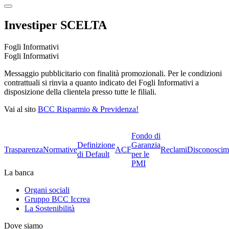
Investiper SCELTA
Fogli Informativi
Fogli Informativi
Messaggio pubblicitario con finalità promozionali. Per le condizioni
contrattuali si rinvia a quanto indicato dei Fogli Informativi a
disposizione della clientela presso tutte le filiali.
Vai al sito
BCC Risparmio & Previdenza!
Fondo di
Definizione
Garanzia
Trasparenza
Normative
ACF
Reclami
Disconoscim
di Default
per le
PMI
La banca
Organi sociali
Gruppo BCC Iccrea
La Sostenibilità
Dove siamo