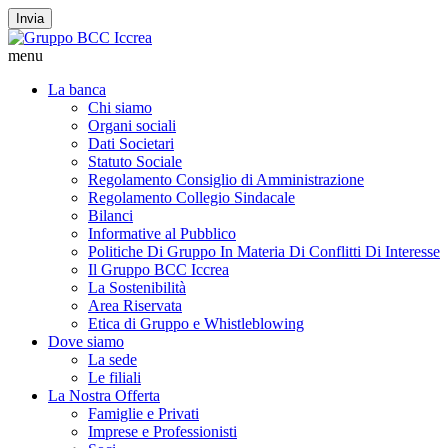
Invia
menu
La banca
Chi siamo
Organi sociali
Dati Societari
Statuto Sociale
Regolamento Consiglio di Amministrazione
Regolamento Collegio Sindacale
Bilanci
Informative al Pubblico
Politiche Di Gruppo In Materia Di Conflitti Di Interesse
Il Gruppo BCC Iccrea
La Sostenibilità
Area Riservata
Etica di Gruppo e Whistleblowing
Dove siamo
La sede
Le filiali
La Nostra Offerta
Famiglie e Privati
Imprese e Professionisti