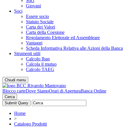
Soci
Giovani
Soci
Essere socio
Statuto Sociale
Carta dei Valori
Carta della Coesione
Regolamento Elettorale ed Assembleare
Vantaggi
Scheda Informativa Relativa alle Azioni della Banca
Strumenti utili
Calcolo Iban
Calcola il mutuo
Calcolo TAEG
Chiudi menu
Blocco carte
Dove Siamo
Orari di Apertura
Banca Online
Cerca
Home
>
Catalogo Prodotti