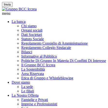
Invia
menu
La banca
Chi siamo
Organi sociali
Dati Societari
Statuto Sociale
Regolamento Consiglio di Amministrazione
Regolamento Collegio Sindacale
Bilanci
Informative al Pubblico
Politiche Di Gruppo In Materia Di Conflitti Di Interesse
Il Gruppo BCC Iccrea
La Sostenibilità
Area Riservata
Etica di Gruppo e Whistleblowing
Dove siamo
La sede
Le filiali
La Nostra Offerta
Famiglie e Privati
Imprese e Professionisti