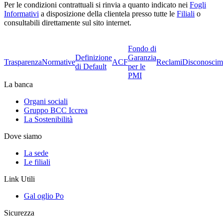
Per le condizioni contrattuali si rinvia a quanto indicato nei
Fogli
Informativi
a disposizione della clientela presso tutte le
Filiali
o
consultabili direttamente sul sito internet.
Fondo di
Definizione
Garanzia
Trasparenza
Normative
ACF
Reclami
Disconoscim
di Default
per le
PMI
La banca
Organi sociali
Gruppo BCC Iccrea
La Sostenibilità
Dove siamo
La sede
Le filiali
Link Utili
Gal oglio Po
Sicurezza