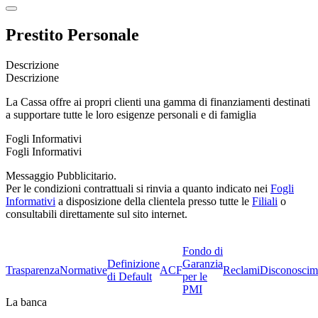
Prestito Personale
Descrizione
Descrizione
La Cassa offre ai propri clienti una gamma di finanziamenti destinati
a supportare tutte le loro esigenze personali e di famiglia
Fogli Informativi
Fogli Informativi
Messaggio Pubblicitario.
Per le condizioni contrattuali si rinvia a quanto indicato nei
Fogli
Informativi
a disposizione della clientela presso tutte le
Filiali
o
consultabili direttamente sul sito internet.
Fondo di
Definizione
Garanzia
Trasparenza
Normative
ACF
Reclami
Disconoscim
di Default
per le
PMI
La banca