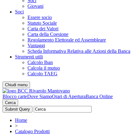
Soci
Giovani
Soci
Essere socio
Statuto Sociale
Carta dei Valori
Carta della Coesione
Regolamento Elettorale ed Assembleare
Vantaggi
Scheda Informativa Relativa alle Azioni della Banca
Strumenti utili
Calcolo Iban
Calcola il mutuo
Calcolo TAEG
Chiudi menu
Blocco carte
Dove Siamo
Orari di Apertura
Banca Online
Cerca
Home
>
Catalogo Prodotti