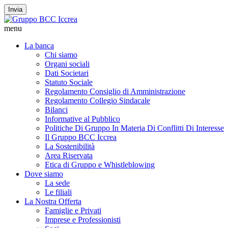
Invia
menu
La banca
Chi siamo
Organi sociali
Dati Societari
Statuto Sociale
Regolamento Consiglio di Amministrazione
Regolamento Collegio Sindacale
Bilanci
Informative al Pubblico
Politiche Di Gruppo In Materia Di Conflitti Di Interesse
Il Gruppo BCC Iccrea
La Sostenibilità
Area Riservata
Etica di Gruppo e Whistleblowing
Dove siamo
La sede
Le filiali
La Nostra Offerta
Famiglie e Privati
Imprese e Professionisti