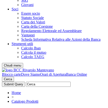
Soci
Giovani
Soci
Essere socio
Statuto Sociale
Carta dei Valori
Carta della Coesione
Regolamento Elettorale ed Assembleare
Vantaggi
Scheda Informativa Relativa alle Azioni della Banca
Strumenti utili
Calcolo Iban
Calcola il mutuo
Calcolo TAEG
Chiudi menu
Blocco carte
Dove Siamo
Orari di Apertura
Banca Online
Cerca
Home
>
Catalogo Prodotti