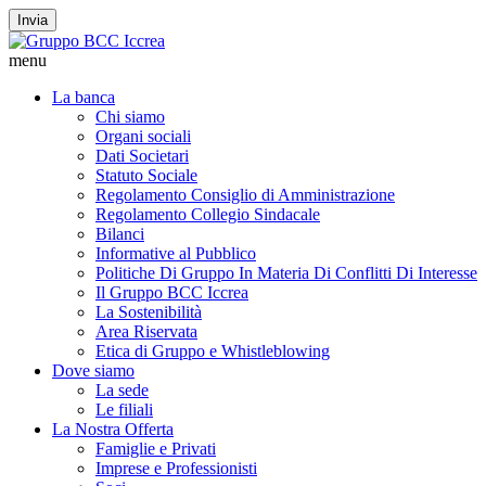
Invia
menu
La banca
Chi siamo
Organi sociali
Dati Societari
Statuto Sociale
Regolamento Consiglio di Amministrazione
Regolamento Collegio Sindacale
Bilanci
Informative al Pubblico
Politiche Di Gruppo In Materia Di Conflitti Di Interesse
Il Gruppo BCC Iccrea
La Sostenibilità
Area Riservata
Etica di Gruppo e Whistleblowing
Dove siamo
La sede
Le filiali
La Nostra Offerta
Famiglie e Privati
Imprese e Professionisti