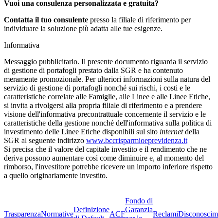
Vuoi una consulenza personalizzata e gratuita?
Contatta il tuo consulente
presso la filiale di riferimento per
individuare la soluzione più adatta alle tue esigenze.
Informativa
Messaggio pubblicitario. Il presente documento riguarda il servizio
di gestione di portafogli prestato dalla SGR e ha contenuto
meramente promozionale. Per ulteriori informazioni sulla natura del
servizio di gestione di portafogli nonché sui rischi, i costi e le
caratteristiche correlate alle Famiglie, alle Linee e alle Linee Etiche,
si invita a rivolgersi alla propria filiale di riferimento e a prendere
visione dell'informativa precontrattuale concernente il servizio e le
caratteristiche della gestione nonché dell'informativa sulla politica di
investimento delle Linee Etiche disponibili sul sito
internet
della
SGR al seguente indirizzo
www.bccrisparmioeprevidenza.it
Si precisa che il valore del capitale investito e il rendimento che ne
deriva possono aumentare così come diminuire e, al momento del
rimborso, l'investitore potrebbe ricevere un importo inferiore rispetto
a quello originariamente investito.
Fondo di
Definizione
Garanzia
Trasparenza
Normative
ACF
Reclami
Disconoscim