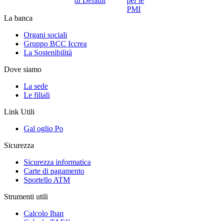
di Default
per le
PMI
La banca
Organi sociali
Gruppo BCC Iccrea
La Sostenibilità
Dove siamo
La sede
Le filiali
Link Utili
Gal oglio Po
Sicurezza
Sicurezza informatica
Carte di pagamento
Sportello ATM
Strumenti utili
Calcolo Iban