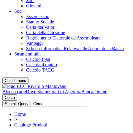
Soci
Giovani
Soci
Essere socio
Statuto Sociale
Carta dei Valori
Carta della Coesione
Regolamento Elettorale ed Assembleare
Vantaggi
Scheda Informativa Relativa alle Azioni della Banca
Strumenti utili
Calcolo Iban
Calcola il mutuo
Calcolo TAEG
Chiudi menu
Blocco carte
Dove Siamo
Orari di Apertura
Banca Online
Cerca
Home
>
Catalogo Prodotti