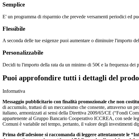
Semplice
E' un programma di risparmio che prevede versamenti periodici ed può e
Flessibile
A seconda delle tue esigenze puoi aumentare o diminuire l'importo delle
Personalizzabile
Decidi tu l'importo della rata da un minimo di 50€ e la frequenza dei 
Puoi approfondire tutti i dettagli del prodot
Informativa
Messaggio pubblicitario con finalità promozionale che non costitu
di accumulo, trattasi di un meccanismo che consente, attraverso un pro
italiano, armonizzati ai sensi della Direttiva 2009/65/CE (“Fondi Co
appartenente al Gruppo Bancario Cooperativo ICCREA, con sede legale 
Comuni è variabile nel tempo, pertanto, il valore degli investimenti dip
Prima dell'adesione si raccomanda di leggere attentamente le “Inf