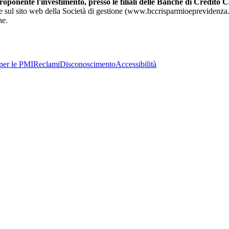
oponente l'investimento, presso le filiali delle Banche di Credito 
e sul sito web della Società di gestione (www.bccrisparmioeprevidenza.it)
ne.
per le PMI
Reclami
Disconoscimento
Accessibilità