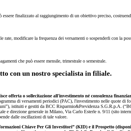
ssere finalizzato al raggiungimento di un obiettivo preciso, costruendo 
 rate, modificare la frequenza dei versamenti o sospenderli con la possi
pagamenti che può essere mensile, trimestrale o semestrale.
to con un nostro specialista in filiale.
isce offerta o sollecitazione all'investimento né consulenza finanz
gramma di versamenti periodici (PAC), l'investimento nelle quote di fon
muni”), istituiti e gestiti da BCC Risparmio&Previdenza S.G.R.p.A. (“
e direzione generale in Milano, Via Carlo Esterle n. 9/11 (sito intern
ende dalle oscillazioni di tale valore.
ormazioni Chiave Per Gli Investitori” (KID) e il Prospetto (disponi