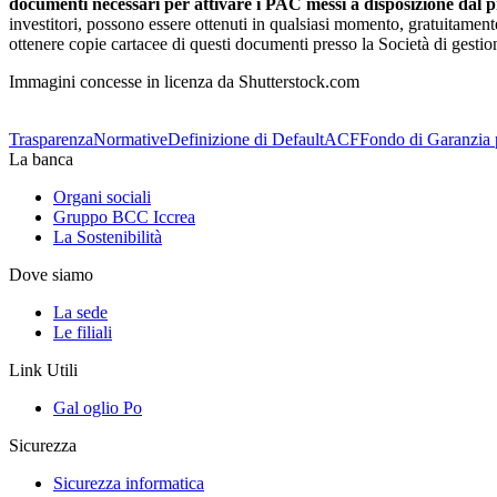
documenti necessari per attivare i PAC messi a disposizione dal pr
investitori, possono essere ottenuti in qualsiasi momento, gratuitament
ottenere copie cartacee di questi documenti presso la Società di gestio
Immagini concesse in licenza da Shutterstock.com
Trasparenza
Normative
Definizione di Default
ACF
Fondo di Garanzia 
La banca
Organi sociali
Gruppo BCC Iccrea
La Sostenibilità
Dove siamo
La sede
Le filiali
Link Utili
Gal oglio Po
Sicurezza
Sicurezza informatica