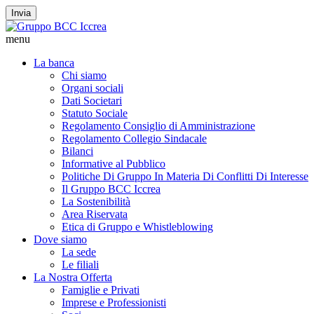
Invia
menu
La banca
Chi siamo
Organi sociali
Dati Societari
Statuto Sociale
Regolamento Consiglio di Amministrazione
Regolamento Collegio Sindacale
Bilanci
Informative al Pubblico
Politiche Di Gruppo In Materia Di Conflitti Di Interesse
Il Gruppo BCC Iccrea
La Sostenibilità
Area Riservata
Etica di Gruppo e Whistleblowing
Dove siamo
La sede
Le filiali
La Nostra Offerta
Famiglie e Privati
Imprese e Professionisti