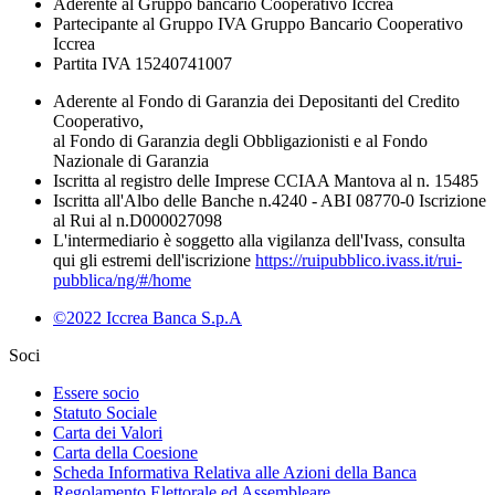
Aderente al Gruppo bancario Cooperativo Iccrea
Partecipante al Gruppo IVA Gruppo Bancario Cooperativo
Iccrea
Partita IVA 15240741007
Aderente al Fondo di Garanzia dei Depositanti del Credito
Cooperativo,
al Fondo di Garanzia degli Obbligazionisti e al Fondo
Nazionale di Garanzia
Iscritta al registro delle Imprese CCIAA Mantova al n. 15485
Iscritta all'Albo delle Banche n.4240 - ABI 08770-0 Iscrizione
al Rui al n.D000027098
L'intermediario è soggetto alla vigilanza dell'Ivass, consulta
qui gli estremi dell'iscrizione
https://ruipubblico.ivass.it/rui-
pubblica/ng/#/home
©2022 Iccrea Banca S.p.A
Soci
Essere socio
Statuto Sociale
Carta dei Valori
Carta della Coesione
Scheda Informativa Relativa alle Azioni della Banca
Regolamento Elettorale ed Assembleare