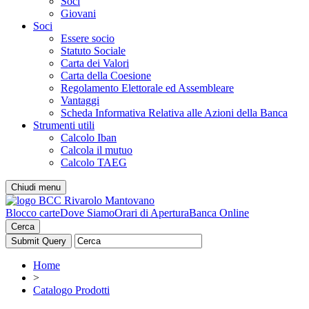
Soci
Giovani
Soci
Essere socio
Statuto Sociale
Carta dei Valori
Carta della Coesione
Regolamento Elettorale ed Assembleare
Vantaggi
Scheda Informativa Relativa alle Azioni della Banca
Strumenti utili
Calcolo Iban
Calcola il mutuo
Calcolo TAEG
Chiudi menu
Blocco carte
Dove Siamo
Orari di Apertura
Banca Online
Cerca
Home
>
Catalogo Prodotti