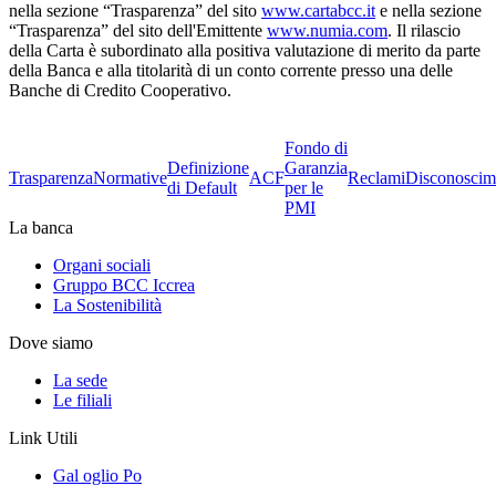
nella sezione “Trasparenza” del sito
www.cartabcc.it
e nella sezione
“Trasparenza” del sito dell'Emittente
www.numia.com
. Il rilascio
della Carta è subordinato alla positiva valutazione di merito da parte
della Banca e alla titolarità di un conto corrente presso una delle
Banche di Credito Cooperativo.
Fondo di
Definizione
Garanzia
Trasparenza
Normative
ACF
Reclami
Disconoscim
di Default
per le
PMI
La banca
Organi sociali
Gruppo BCC Iccrea
La Sostenibilità
Dove siamo
La sede
Le filiali
Link Utili
Gal oglio Po