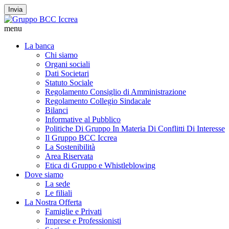
Invia
menu
La banca
Chi siamo
Organi sociali
Dati Societari
Statuto Sociale
Regolamento Consiglio di Amministrazione
Regolamento Collegio Sindacale
Bilanci
Informative al Pubblico
Politiche Di Gruppo In Materia Di Conflitti Di Interesse
Il Gruppo BCC Iccrea
La Sostenibilità
Area Riservata
Etica di Gruppo e Whistleblowing
Dove siamo
La sede
Le filiali
La Nostra Offerta
Famiglie e Privati
Imprese e Professionisti