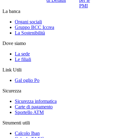
di Default
per le
PMI
La banca
Organi sociali
Gruppo BCC Iccrea
La Sostenibilità
Dove siamo
La sede
Le filiali
Link Utili
Gal oglio Po
Sicurezza
Sicurezza informatica
Carte di pagamento
Sportello ATM
Strumenti utili
Calcolo Iban