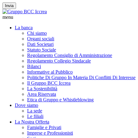
Invia
menu
La banca
Chi siamo
Organi sociali
Dati Societari
Statuto Sociale
Regolamento Consiglio di Amministrazione
Regolamento Collegio Sindacale
Bilanci
Informative al Pubblico
Politiche Di Gruppo In Materia Di Conflitti Di Interesse
Il Gruppo BCC Iccrea
La Sostenibilità
Area Riservata
Etica di Gruppo e Whistleblowing
Dove siamo
La sede
Le filiali
La Nostra Offerta
Famiglie e Privati
Imprese e Professionisti