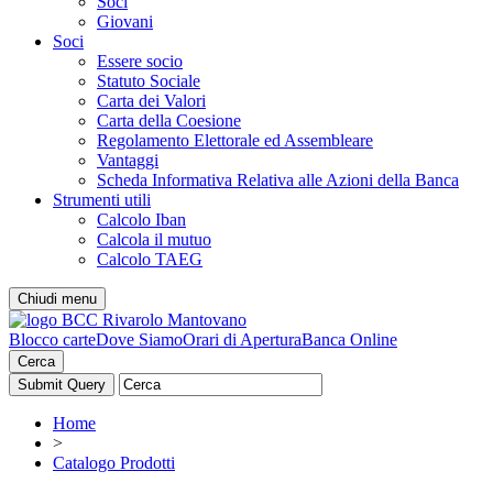
Soci
Giovani
Soci
Essere socio
Statuto Sociale
Carta dei Valori
Carta della Coesione
Regolamento Elettorale ed Assembleare
Vantaggi
Scheda Informativa Relativa alle Azioni della Banca
Strumenti utili
Calcolo Iban
Calcola il mutuo
Calcolo TAEG
Chiudi menu
Blocco carte
Dove Siamo
Orari di Apertura
Banca Online
Cerca
Home
>
Catalogo Prodotti