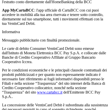
l'estratto conto direttamente dall'HomeBanking della BCC
App MyCartaBCC
: l'app ufficiale di CartaBCC con cui puoi
accedere in mobilità alla tua area riservata e tenere sotto controllo,
direttamente sul tuo smartphone, tutti i movimenti effettuati con la
tua VentisCard Debit.
Informativa
Messaggio pubblicitario con finalità promozionale.
Le carte di debito Consumer VentisCard Debit sono emesse
dall'Istituto di Moneta Elettronica BCC Pay S.p.A. e collocate dalle
Banche di Credito Cooperativo Affiliate al Gruppo Bancario
Cooperativo Iccrea.
Per le condizioni economiche e le principali clausole contrattuali dei
prodotti pubblicizzati e per quanto non espressamente indicato è
necessario fare riferimento ai fogli informativi disponibili presso le
Filiali e nella sezione “Trasparenza” del sito internet della Banca di
Credito Cooperativo collocatrice, nonché nella sezione
“Trasparenza” del sito
www.cartabcc.it
dell'Emittente BCC Pay
S.p.A..
La concessione delle VentisCard Debit è subordinata alla sussistenza
dei necessari requisiti in capo al soggetto richiedente, nonché