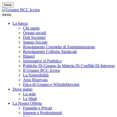
Invia
menu
La banca
Chi siamo
Organi sociali
Dati Societari
Statuto Sociale
Regolamento Consiglio di Amministrazione
Regolamento Collegio Sindacale
Bilanci
Informative al Pubblico
Politiche Di Gruppo In Materia Di Conflitti Di Interesse
Il Gruppo BCC Iccrea
La Sostenibilità
Area Riservata
Etica di Gruppo e Whistleblowing
Dove siamo
La sede
Le filiali
La Nostra Offerta
Famiglie e Privati
Imprese e Professionisti