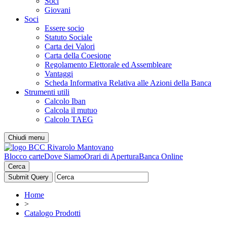
Soci
Giovani
Soci
Essere socio
Statuto Sociale
Carta dei Valori
Carta della Coesione
Regolamento Elettorale ed Assembleare
Vantaggi
Scheda Informativa Relativa alle Azioni della Banca
Strumenti utili
Calcolo Iban
Calcola il mutuo
Calcolo TAEG
Chiudi menu
Blocco carte
Dove Siamo
Orari di Apertura
Banca Online
Cerca
Home
>
Catalogo Prodotti