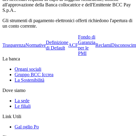
all'approvazione della Banca collocatrice e dell'Emittente BCC Pay
S.p.A..
Gli strumenti di pagamento elettronici offerti richiedono l'apertura di
un conto corrente.
Fondo di
Definizione
Garanzia
Trasparenza
Normative
ACF
Reclami
Disconoscim
di Default
per le
PMI
La banca
Organi sociali
Gruppo BCC Iccrea
La Sostenibilità
Dove siamo
La sede
Le filiali
Link Utili
Gal oglio Po