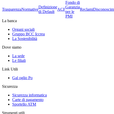
Fondo di
Definizione
Garanzia
Trasparenza
Normative
ACF
Reclami
Disconoscim
di Default
per le
PMI
La banca
Organi sociali
Gruppo BCC Iccrea
La Sostenibilità
Dove siamo
La sede
Le filiali
Link Utili
Gal oglio Po
Sicurezza
Sicurezza informatica
Carte di pagamento
Sportello ATM
Strumenti utili