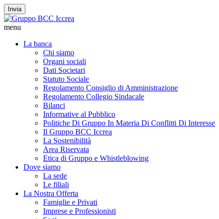
Invia
menu
La banca
Chi siamo
Organi sociali
Dati Societari
Statuto Sociale
Regolamento Consiglio di Amministrazione
Regolamento Collegio Sindacale
Bilanci
Informative al Pubblico
Politiche Di Gruppo In Materia Di Conflitti Di Interesse
Il Gruppo BCC Iccrea
La Sostenibilità
Area Riservata
Etica di Gruppo e Whistleblowing
Dove siamo
La sede
Le filiali
La Nostra Offerta
Famiglie e Privati
Imprese e Professionisti