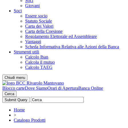
Soci
Giovani
Soci
Essere socio
Statuto Sociale
Carta dei Valori
Carta della Coesione
Regolamento Elettorale ed Assembleare
Vantaggi
Scheda Informativa Relativa alle Azioni della Banca
Strumenti utili
Calcolo Iban
Calcola il mutuo
Calcolo TAEG
Chiudi menu
Blocco carte
Dove Siamo
Orari di Apertura
Banca Online
Cerca
Home
>
Catalogo Prodotti