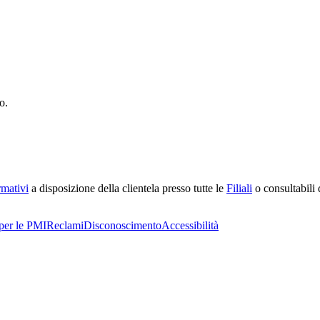
o.
rmativi
a disposizione della clientela presso tutte le
Filiali
o consultabili d
per le PMI
Reclami
Disconoscimento
Accessibilità