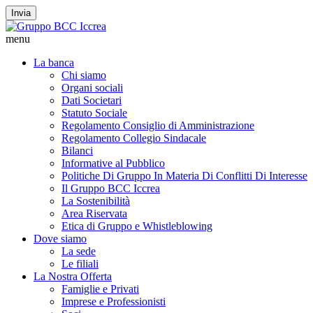
Invia
menu
La banca
Chi siamo
Organi sociali
Dati Societari
Statuto Sociale
Regolamento Consiglio di Amministrazione
Regolamento Collegio Sindacale
Bilanci
Informative al Pubblico
Politiche Di Gruppo In Materia Di Conflitti Di Interesse
Il Gruppo BCC Iccrea
La Sostenibilità
Area Riservata
Etica di Gruppo e Whistleblowing
Dove siamo
La sede
Le filiali
La Nostra Offerta
Famiglie e Privati
Imprese e Professionisti