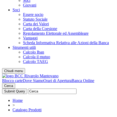
Soci
Giovani
Soci
Essere socio
Statuto Sociale
Carta dei Valori
Carta della Coesione
Regolamento Elettorale ed Assembleare
Vantaggi
Scheda Informativa Relativa alle Azioni della Banca
Strumenti utili
Calcolo Iban
Calcola il mutuo
Calcolo TAEG
Chiudi menu
Blocco carte
Dove Siamo
Orari di Apertura
Banca Online
Cerca
Home
>
Catalogo Prodotti