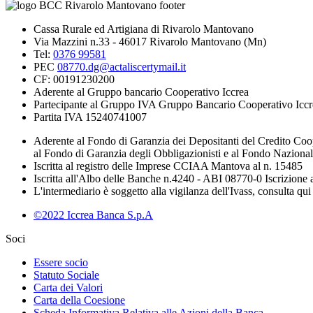
Cassa Rurale ed Artigiana di Rivarolo Mantovano
Via Mazzini n.33 - 46017 Rivarolo Mantovano (Mn)
Tel:
0376 99581
PEC
08770.dg@actaliscertymail.it
CF: 00191230200
Aderente al Gruppo bancario Cooperativo Iccrea
Partecipante al Gruppo IVA Gruppo Bancario Cooperativo Iccr
Partita IVA 15240741007
Aderente al Fondo di Garanzia dei Depositanti del Credito Coo
al Fondo di Garanzia degli Obbligazionisti e al Fondo Naziona
Iscritta al registro delle Imprese CCIAA Mantova al n. 15485
Iscritta all'Albo delle Banche n.4240 - ABI 08770-0 Iscrizion
L'intermediario è soggetto alla vigilanza dell'Ivass, consulta qui 
©2022 Iccrea Banca S.p.A
Soci
Essere socio
Statuto Sociale
Carta dei Valori
Carta della Coesione
Scheda Informativa Relativa alle Azioni della Banca