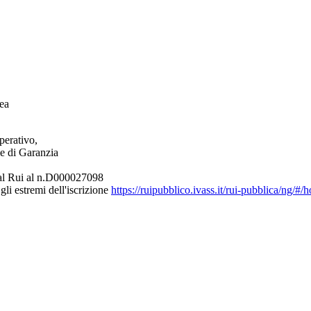
ea
perativo,
le di Garanzia
e al Rui al n.D000027098
gli estremi dell'iscrizione
https://ruipubblico.ivass.it/rui-pubblica/ng/#/