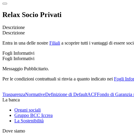
Relax Socio Privati
Descrizione
Descrizione
Entra in una delle nostre
Filiali
a scoprire tutti i vantaggi di essere soci
Fogli Informativi
Fogli Informativi
Messaggio Pubblicitario.
Per le condizioni contrattuali si rinvia a quanto indicato nei
Fogli Info
Trasparenza
Normative
Definizione di Default
ACF
Fondo di Garanzia 
La banca
Organi sociali
Gruppo BCC Iccrea
La Sostenibilità
Dove siamo