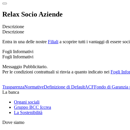
Relax Socio Aziende
Descrizione
Descrizione
Entra in una delle nostre
Filiali
a scoprire tutti i vantaggi di essere soci
Fogli Informativi
Fogli Informativi
Messaggio Pubblicitario.
Per le condizioni contrattuali si rinvia a quanto indicato nei
Fogli Info
Trasparenza
Normative
Definizione di Default
ACF
Fondo di Garanzia 
La banca
Organi sociali
Gruppo BCC Iccrea
La Sostenibilità
Dove siamo