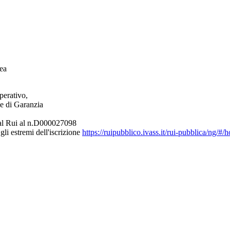
ea
perativo,
le di Garanzia
e al Rui al n.D000027098
gli estremi dell'iscrizione
https://ruipubblico.ivass.it/rui-pubblica/ng/#/