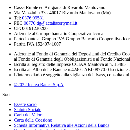
Cassa Rurale ed Artigiana di Rivarolo Mantovano
Via Mazzini n.33 - 46017 Rivarolo Mantovano (Mn)
Tel:
0376 99581
PEC
08770.dg@actaliscertymail.it
CF: 00191230200
Aderente al Gruppo bancario Cooperativo Iccrea
Partecipante al Gruppo IVA Gruppo Bancario Cooperativo Iccr
Partita IVA 15240741007
Aderente al Fondo di Garanzia dei Depositanti del Credito Coo
al Fondo di Garanzia degli Obbligazionisti e al Fondo Naziona
Iscritta al registro delle Imprese CCIAA Mantova al n. 15485
Iscritta all'Albo delle Banche n.4240 - ABI 08770-0 Iscrizion
L'intermediario è soggetto alla vigilanza dell'Ivass, consulta qui 
©2022 Iccrea Banca S.p.A
Soci
Essere socio
Statuto Sociale
Carta dei Valori
Carta della Coesione
Scheda Informativa Relativa alle Azioni della Banca