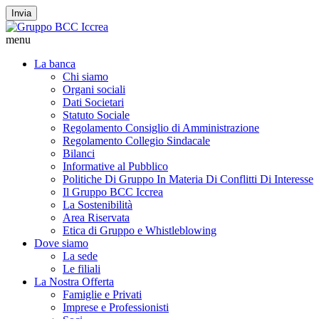
Invia
menu
La banca
Chi siamo
Organi sociali
Dati Societari
Statuto Sociale
Regolamento Consiglio di Amministrazione
Regolamento Collegio Sindacale
Bilanci
Informative al Pubblico
Politiche Di Gruppo In Materia Di Conflitti Di Interesse
Il Gruppo BCC Iccrea
La Sostenibilità
Area Riservata
Etica di Gruppo e Whistleblowing
Dove siamo
La sede
Le filiali
La Nostra Offerta
Famiglie e Privati
Imprese e Professionisti