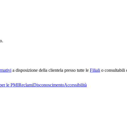
o.
rmativi
a disposizione della clientela presso tutte le
Filiali
o consultabili d
per le PMI
Reclami
Disconoscimento
Accessibilità