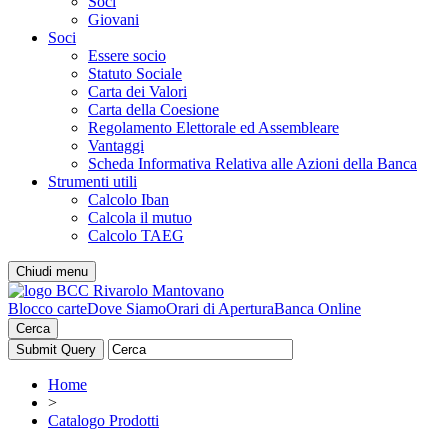
Soci
Giovani
Soci
Essere socio
Statuto Sociale
Carta dei Valori
Carta della Coesione
Regolamento Elettorale ed Assembleare
Vantaggi
Scheda Informativa Relativa alle Azioni della Banca
Strumenti utili
Calcolo Iban
Calcola il mutuo
Calcolo TAEG
Chiudi menu
Blocco carte
Dove Siamo
Orari di Apertura
Banca Online
Cerca
Home
>
Catalogo Prodotti