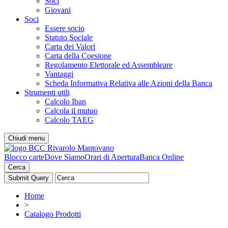
Soci
Giovani
Soci
Essere socio
Statuto Sociale
Carta dei Valori
Carta della Coesione
Regolamento Elettorale ed Assembleare
Vantaggi
Scheda Informativa Relativa alle Azioni della Banca
Strumenti utili
Calcolo Iban
Calcola il mutuo
Calcolo TAEG
Chiudi menu
Blocco carte
Dove Siamo
Orari di Apertura
Banca Online
Cerca
Home
>
Catalogo Prodotti