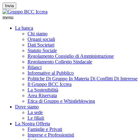
Invia
menu
La banca
Chi siamo
Organi sociali
Dati Societari
Statuto Sociale
Regolamento Consiglio di Amministrazione
Regolamento Collegio Sindacale
Bilanci
Informative al Pubblico
Politiche Di Gruppo In Materia Di Conflitti Di Interesse
Il Gruppo BCC Iccrea
La Sostenibilità
Area Riservata
Etica di Gruppo e Whistleblowing
Dove siamo
La sede
Le filiali
La Nostra Offerta
Famiglie e Privati
Imprese e Professionisti