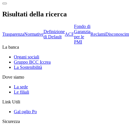
Risultati della ricerca
Fondo di
Definizione
Garanzia
Trasparenza
Normative
ACF
Reclami
Disconoscim
di Default
per le
PMI
La banca
Organi sociali
Gruppo BCC Iccrea
La Sostenibilità
Dove siamo
La sede
Le filiali
Link Utili
Gal oglio Po
Sicurezza