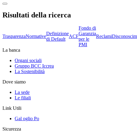
Risultati della ricerca
Fondo di
Definizione
Garanzia
Trasparenza
Normative
ACF
Reclami
Disconoscim
di Default
per le
PMI
La banca
Organi sociali
Gruppo BCC Iccrea
La Sostenibilità
Dove siamo
La sede
Le filiali
Link Utili
Gal oglio Po
Sicurezza