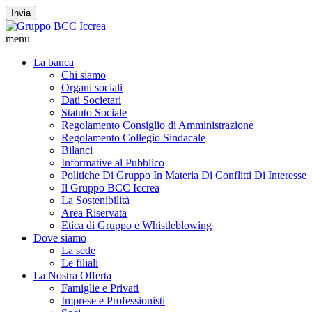
Invia
menu
La banca
Chi siamo
Organi sociali
Dati Societari
Statuto Sociale
Regolamento Consiglio di Amministrazione
Regolamento Collegio Sindacale
Bilanci
Informative al Pubblico
Politiche Di Gruppo In Materia Di Conflitti Di Interesse
Il Gruppo BCC Iccrea
La Sostenibilità
Area Riservata
Etica di Gruppo e Whistleblowing
Dove siamo
La sede
Le filiali
La Nostra Offerta
Famiglie e Privati
Imprese e Professionisti