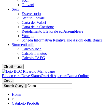
Soci
Giovani
Soci
Essere socio
Statuto Sociale
Carta dei Valori
Carta della Coesione
Regolamento Elettorale ed Assembleare
Vantaggi
Scheda Informativa Relativa alle Azioni della Banca
Strumenti utili
Calcolo Iban
Calcola il mutuo
Calcolo TAEG
Chiudi menu
Blocco carte
Dove Siamo
Orari di Apertura
Banca Online
Cerca
Home
>
Catalogo Prodotti