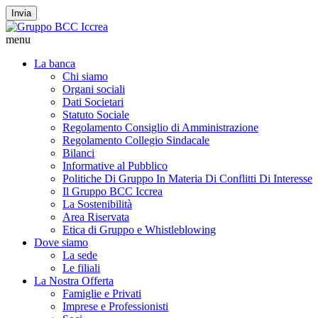
Invia
menu
La banca
Chi siamo
Organi sociali
Dati Societari
Statuto Sociale
Regolamento Consiglio di Amministrazione
Regolamento Collegio Sindacale
Bilanci
Informative al Pubblico
Politiche Di Gruppo In Materia Di Conflitti Di Interesse
Il Gruppo BCC Iccrea
La Sostenibilità
Area Riservata
Etica di Gruppo e Whistleblowing
Dove siamo
La sede
Le filiali
La Nostra Offerta
Famiglie e Privati
Imprese e Professionisti