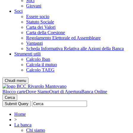
Soci
Giovani
Soci
Essere socio
Statuto Sociale
Carta dei Valori
Carta della Coesione
Regolamento Elettorale ed Assembleare
Vantaggi
Scheda Informativa Relativa alle Azioni della Banca
Strumenti utili
Calcolo Iban
Calcola il mutuo
Calcolo TAEG
Chiudi menu
Blocco carte
Dove Siamo
Orari di Apertura
Banca Online
Cerca
Home
>
La banca
Chi siamo