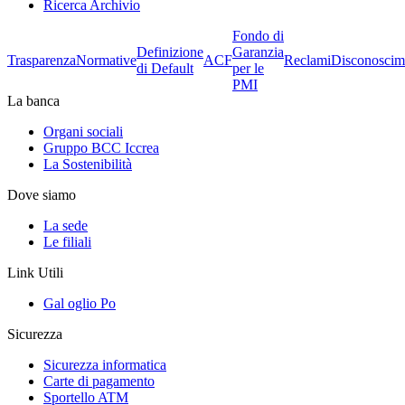
Ricerca Archivio
Fondo di
Definizione
Garanzia
Trasparenza
Normative
ACF
Reclami
Disconoscim
di Default
per le
PMI
La banca
Organi sociali
Gruppo BCC Iccrea
La Sostenibilità
Dove siamo
La sede
Le filiali
Link Utili
Gal oglio Po
Sicurezza
Sicurezza informatica
Carte di pagamento
Sportello ATM