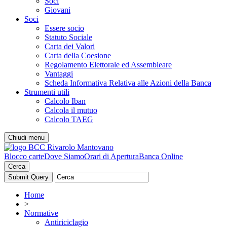
Soci
Giovani
Soci
Essere socio
Statuto Sociale
Carta dei Valori
Carta della Coesione
Regolamento Elettorale ed Assembleare
Vantaggi
Scheda Informativa Relativa alle Azioni della Banca
Strumenti utili
Calcolo Iban
Calcola il mutuo
Calcolo TAEG
Chiudi menu
Blocco carte
Dove Siamo
Orari di Apertura
Banca Online
Cerca
Home
>
Normative
Antiriciclagio