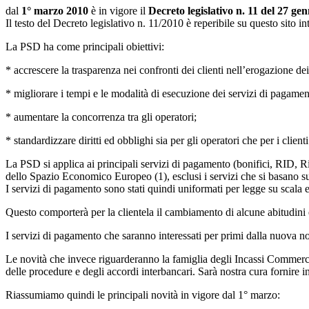
dal
1° marzo 2010
è in vigore il
Decreto legislativo n. 11 del 27 ge
Il testo del Decreto legislativo n. 11/2010 è reperibile su questo sito int
La PSD ha come principali obiettivi:
* accrescere la trasparenza nei confronti dei clienti nell’erogazione de
* migliorare i tempi e le modalità di esecuzione dei servizi di pagamen
* aumentare la concorrenza tra gli operatori;
* standardizzare diritti ed obblighi sia per gli operatori che per i clienti
La PSD si applica ai principali servizi di pagamento (bonifici, RID, Ri.
dello Spazio Economico Europeo (1), esclusi i servizi che si basano su ti
I servizi di pagamento sono stati quindi uniformati per legge su scala
Questo comporterà per la clientela il cambiamento di alcune abitudini 
I servizi di pagamento che saranno interessati per primi dalla nuova no
Le novità che invece riguarderanno la famiglia degli Incassi Commerci
delle procedure e degli accordi interbancari. Sarà nostra cura fornire 
Riassumiamo quindi le principali novità in vigore dal 1° marzo: