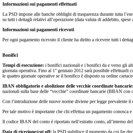
Informazioni sui pagamenti effettuati
La PSD impone alle banche obblighi di trasparenza durante tutta l’esec
su tutti i dettagli relativi all’operazione (data valuta di addebito, spese 
Informazioni sui pagamenti ricevuti
Per ogni pagamento ricevuto il cliente ha diritto a ricevere tutti i dettag
Bonifici
Tempi di esecuzione:
i bonifici nazionali e i bonifici da e verso gli 
giornata operativa. Fino al 1° gennaio 2012 sarà possibile effettuarli 
le quattro giornate operative se il bonifico è disposto su ordine cartace
IBAN obbligatorio e abolizione delle vecchie coordinate bancarie
nazionali sulla base delle “vecchie” coordinate bancarie (BBAN con o
Con l’introduzione delle nuove norme diviene per legge prevalente il 
Per tale motivo è importante che chi effettua un pagamento conosca e 
Il codice IBAN del conto è riportato nell’estratto conto, all’interno de
Data di ricezione/cut off:
la PSD stabilisce il momento da cui far deco