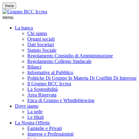
Invia
menu
La banca
Chi siamo
Organi sociali
Dati Societari
Statuto Sociale
Regolamento Consiglio di Amministrazione
Regolamento Collegio Sindacale
Bilanci
Informative al Pubblico
Politiche Di Gruppo In Materia Di Conflitti Di Interesse
Il Gruppo BCC Iccrea
La Sostenibilità
Area Riservata
Etica di Gruppo e Whistleblowing
Dove siamo
La sede
Le filiali
La Nostra Offerta
Famiglie e Privati
Imprese e Professionisti