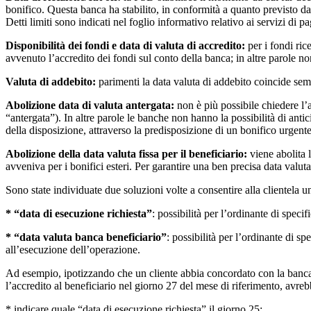
bonifico. Questa banca ha stabilito, in conformità a quanto previsto dal
Detti limiti sono indicati nel foglio informativo relativo ai servizi di 
Disponibilità dei fondi e data di valuta di accredito:
per i fondi ric
avvenuto l’accredito dei fondi sul conto della banca; in altre parole no
Valuta di addebito:
parimenti la data valuta di addebito coincide sem
Abolizione data di valuta antergata:
non è più possibile chiedere l’a
“antergata”). In altre parole le banche non hanno la possibilità di antic
della disposizione, attraverso la predisposizione di un bonifico urgente
Abolizione della data valuta fissa per il beneficiario:
viene abolita l
avveniva per i bonifici esteri. Per garantire una ben precisa data valut
Sono state individuate due soluzioni volte a consentire alla clientela un’
* “data di esecuzione richiesta”
: possibilità per l’ordinante di spec
* “data valuta banca beneficiario”
: possibilità per l’ordinante di sp
all’esecuzione dell’operazione.
Ad esempio, ipotizzando che un cliente abbia concordato con la banca t
l’accredito al beneficiario nel giorno 27 del mese di riferimento, avrebb
* indicare quale “data di esecuzione richiesta” il giorno 25;