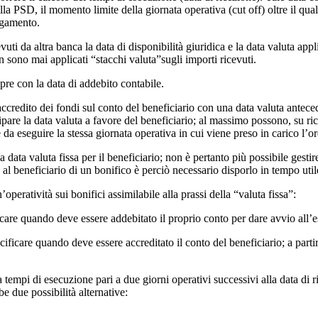
la PSD, il momento limite della giornata operativa (cut off) oltre il qual
pagamento.
evuti da altra banca la data di disponibilità giuridica e la data valuta ap
n sono mai applicati “stacchi valuta”sugli importi ricevuti.
pre con la data di addebito contabile.
ccredito dei fondi sul conto del beneficiario con una data valuta anteced
ipare la data valuta a favore del beneficiario; al massimo possono, su rich
 da eseguire la stessa giornata operativa in cui viene preso in carico l’or
a data valuta fissa per il beneficiario; non è pertanto più possibile gesti
a al beneficiario di un bonifico è perciò necessario disporlo in tempo uti
operatività sui bonifici assimilabile alla prassi della “valuta fissa”:
ificare quando deve essere addebitato il proprio conto per dare avvio all’
ecificare quando deve essere accreditato il conto del beneficiario; a partir
empi di esecuzione pari a due giorni operativi successivi alla data di r
e due possibilità alternative: