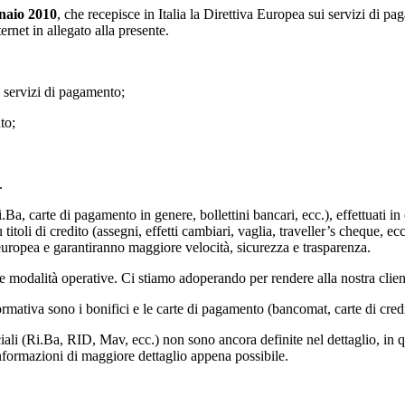
nnaio 2010
, che recepisce in Italia la Direttiva Europea sui servizi d
ernet in allegato alla presente.
i servizi di pagamento;
to;
.
Ba, carte di pagamento in genere, bollettini bancari, ecc.), effettuati i
toli di credito (assegni, effetti cambiari, vaglia, traveller’s cheque, ecc
 europea e garantiranno maggiore velocità, sicurezza e trasparenza.
e modalità operative. Ci stiamo adoperando per rendere alla nostra client
rmativa sono i bonifici e le carte di pagamento (bancomat, carte di credi
ali (Ri.Ba, RID, Mav, ecc.) non sono ancora definite nel dettaglio, in 
informazioni di maggiore dettaglio appena possibile.