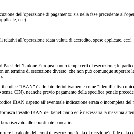
uzione dell’operazione di pagamento: sia nella fase precedente all’opera
applicate, ecc).
li relativi all’operazione (data valuta di accredito, spese applicate, ecc).
altri Paesi dell’Unione Europea hanno tempi certi di esecuzione; in parti
con un termine di esecuzione diverso, che non può comunque superare le t
o.
:
il codice “IBAN” è adottato definitivamente come “identificativo unico”
 senza CIN), neanche previo pagamento della specifica penale preceden
codice IBAN rispetto all’eventuale indicazione errata o incompleta del 
fornisca l’esatto IBAN del beneficiario ed è necessaria la massima atten
l box riservato alle coordinate bancarie.
rrere il calcolo dei tempi di esecuzione (data di ricezione). Tale data 