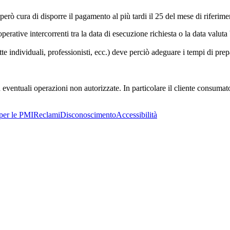
erò cura di disporre il pagamento al più tardi il 25 del mese di riferime
erative intercorrenti tra la data di esecuzione richiesta o la data valuta 
tte individuali, professionisti, ecc.) deve perciò adeguare i tempi di prep
 eventuali operazioni non autorizzate. In particolare il cliente consuma
per le PMI
Reclami
Disconoscimento
Accessibilità