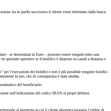
zione sia in quella successiva il cliente viene informato dalla banca
colare - se denominati in Euro – possono essere eseguiti entro una
re giornate operative se il bonifico è disposto su canali a distanza e
 per l’esecuzione dei bonifici e non è più possibile eseguire bonifici
temente in uso, che di conseguenza è stata abolita.
nominativo del beneficiario.
zione nell’indicazione del codice IBAN ai propri debitori.
corrisponde al momento in cui il cliente dispone/consegna l’ordine di