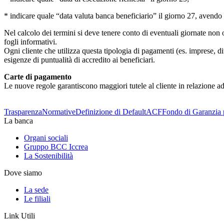
* indicare quale “data valuta banca beneficiario” il giorno 27, avendo p
Nel calcolo dei termini si deve tenere conto di eventuali giornate non op
fogli informativi.
Ogni cliente che utilizza questa tipologia di pagamenti (es. imprese, di
esigenze di puntualità di accredito ai beneficiari.
Carte di pagamento
Le nuove regole garantiscono maggiori tutele al cliente in relazione ad
Trasparenza
Normative
Definizione di Default
ACF
Fondo di Garanzia 
La banca
Organi sociali
Gruppo BCC Iccrea
La Sostenibilità
Dove siamo
La sede
Le filiali
Link Utili