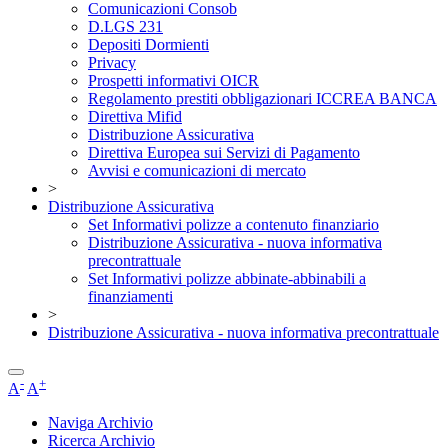
Comunicazioni Consob
D.LGS 231
Depositi Dormienti
Privacy
Prospetti informativi OICR
Regolamento prestiti obbligazionari ICCREA BANCA
Direttiva Mifid
Distribuzione Assicurativa
Direttiva Europea sui Servizi di Pagamento
Avvisi e comunicazioni di mercato
>
Distribuzione Assicurativa
Set Informativi polizze a contenuto finanziario
Distribuzione Assicurativa - nuova informativa
precontrattuale
Set Informativi polizze abbinate-abbinabili a
finanziamenti
>
Distribuzione Assicurativa - nuova informativa precontrattuale
-
+
A
A
Naviga Archivio
Ricerca Archivio