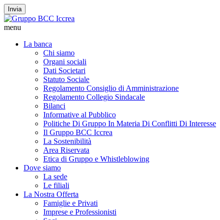
Invia
menu
La banca
Chi siamo
Organi sociali
Dati Societari
Statuto Sociale
Regolamento Consiglio di Amministrazione
Regolamento Collegio Sindacale
Bilanci
Informative al Pubblico
Politiche Di Gruppo In Materia Di Conflitti Di Interesse
Il Gruppo BCC Iccrea
La Sostenibilità
Area Riservata
Etica di Gruppo e Whistleblowing
Dove siamo
La sede
Le filiali
La Nostra Offerta
Famiglie e Privati
Imprese e Professionisti