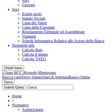
Soci
Giovani
Soci
Essere socio
Statuto Sociale
Carta dei Valori
Carta della Coesione
Regolamento Elettorale ed Assembleare
Vantaggi
Scheda Informativa Relativa alle Azioni della Banca
Strumenti utili
Calcolo Iban
Calcola il mutuo
Calcolo TAEG
Chiudi menu
Blocco carte
Dove Siamo
Orari di Apertura
Banca Online
Cerca
Home
>
Normative
Antiriciclagio