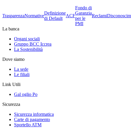
Fondo di
Definizione
Garanzia
Trasparenza
Normative
ACF
Reclami
Disconoscim
di Default
per le
PMI
La banca
Organi sociali
Gruppo BCC Iccrea
La Sostenibilità
Dove siamo
La sede
Le filiali
Link Utili
Gal oglio Po
Sicurezza
Sicurezza informatica
Carte di pagamento
Sportello ATM